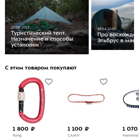
23.06.2023
14.04.2023
Туристический тент.
Про восхожден
Назначение и способы
Эльбрус в мае
установки
С этим товаром покупают
1 800 ₽
1 100 ₽
1 070
Kong
C.A.M.P.
Mammut