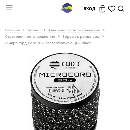
ВХОД
0
Главная
Каталог
Альпинистское снаряжение
Страховочное снаряжение
Веревки, репшнуры
Микрокорд Cord 30м светоотражающий Black