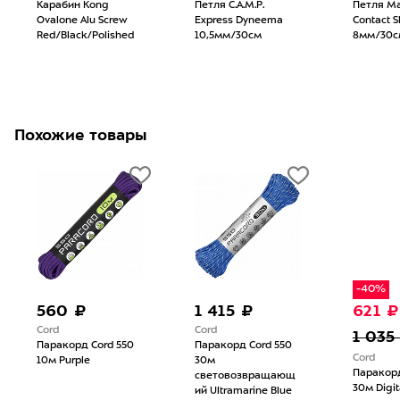
Карабин Kong
Петля C.A.M.P.
Петля M
Ovalone Alu Screw
Express Dyneema
Contact S
Red/Black/Polished
10,5мм/30см
8мм/30см
Похожие товары
-40%
560 ₽
1 415 ₽
621 ₽
Cord
Cord
1 035
Паракорд Cord 550
Паракорд Cord 550
Cord
10м Purple
30м
Паракорд
световозвращающ
30м Digi
ий Ultramarine Blue