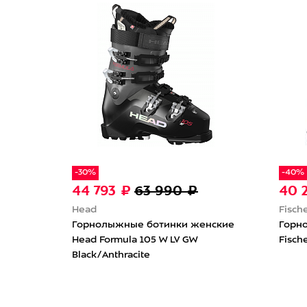
-30%
-40%
44 793 ₽
63 990 ₽
40 
Head
Fisch
нские
Горнолыжные ботинки женские
Горн
Head Formula 105 W LV GW
Fisch
Black/Anthracite