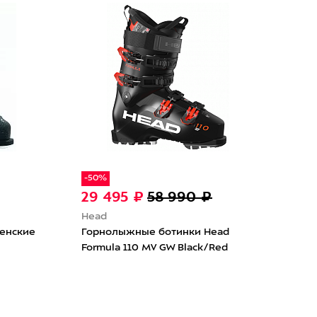
-50%
-30
29 495 ₽
58 990 ₽
42
Head
Hea
енские
Горнолыжные ботинки Head
Гор
Formula 110 MV GW Black/Red
Kali