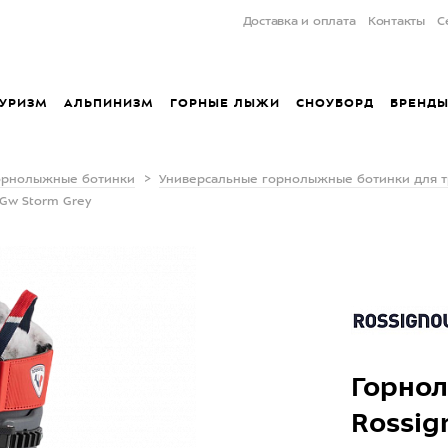
Доставка и оплата
Контакты
С
УРИЗМ
АЛЬПИНИЗМ
ГОРНЫЕ ЛЫЖИ
СНОУБОРД
БРЕНД
орнолыжные ботинки
Универсальные горнолыжные ботинки для т
 Gw Storm Grey
Горно
Rossig