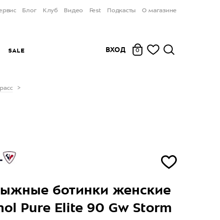
ервис
Блог
Клуб
Видео
Fest
Подкасты
О магазине
ВХОД
Ы
SALE
0
расс
лыжные ботинки женские
nol Pure Elite 90 Gw Storm