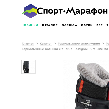
НОВИНКИ
КАТАЛОГ
ОДЕЖДА
ОБУВЬ
БЕГ
Т
Главная
Каталог
Горнолыжное снаряжение
Г
Горнолыжные ботинки женские Rossignol Pure Elite 90