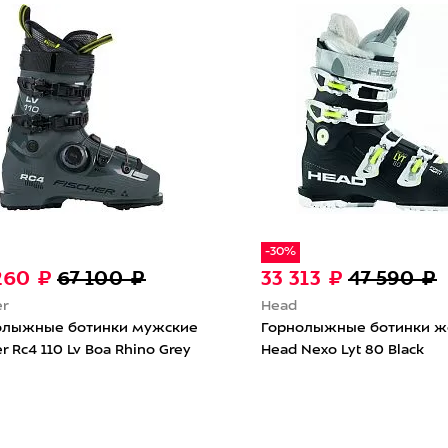
-30%
260 ₽
67 100 ₽
33 313 ₽
47 590 ₽
er
Head
олыжные ботинки мужские
Горнолыжные ботинки ж
er Rc4 110 Lv Boa Rhino Grey
Head Nexo Lyt 80 Black