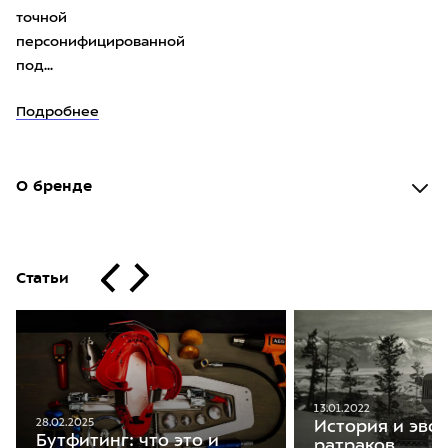
точной
персонифицированной
под...
Подробнее
О бренде
Статьи
13.01.2022
28.02.2025
История и эво
Бутфитинг: что это и
ратраков