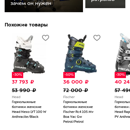
зачем он нужен
Похожие товары
-30%
-50%
-30%
37 793 ₽
36 000 ₽
40 24
53 990 ₽
72 000 ₽
57 49
Head
Fischer
Head
Горнолыжные
Горнолыжные
Горнолы
ботинки женские
ботинки женские
ботинки
Head Nexo LYT 100 W
Fischer Rc4 105 Mv
Head Rap
Anthracite/Black
Boa Vac Gw
PV Anthra
Petrol/Petrol