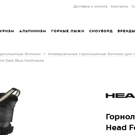
Доставка и оплата
Контакты
С
УРИЗМ
АЛЬПИНИЗМ
ГОРНЫЕ ЛЫЖИ
СНОУБОРД
БРЕНД
орнолыжные ботинки
Универсальные горнолыжные ботинки для т
 Dark Blue/Anthracite
Горно
Head F