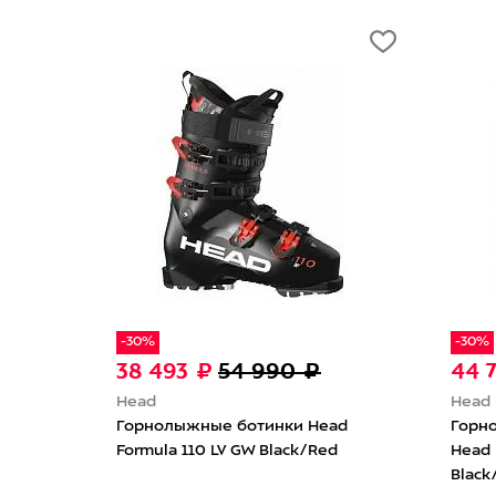
-30%
0 ₽
44 793 ₽
63 990 ₽
Head
и Head
Горнолыжные ботинки женские
ck/Red
Head Formula 105 W LV GW
Black/Anthracite