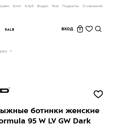
ервис
Блог
Клуб
Видео
Fest
Подкасты
О магазине
ВХОД
Ы
SALE
0
расс
лыжные ботинки женские
ormula 95 W LV GW Dark