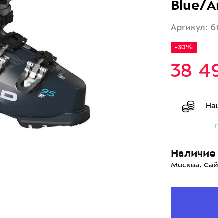
Blue/A
Артикул: 6
-30%
38 4
На
Г
Наличие 
Москва, Сай