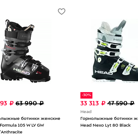
-30%
-50%
33 313 ₽
47 590 ₽
29 495 ₽
58 99
Head
Head
Горнолыжные ботинки женские
Горнолыжные ботин
Head Nexo Lyt 80 Black
Formula 110 MV GW B