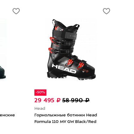
-30%
0 ₽
33 593 ₽
47 990 ₽
Atomic
ки Head
Горнолыжные ботинки женские
lack/Red
Atomic Hawx Ultra 85
Black/Anthracite