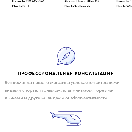
Formula 110 MV GW
Atomic Hawx Ultra 85
Formula 
Black/Red
Black/Anthracite
Black/Wh
ПРОФЕССИОНАЛЬНАЯ КОНСУЛЬТАЦИЯ
Вся команда нашего магазина увлекается активными
видами спорта: туризмом, альпинизмом, горными
лыжами и другими видами outdoor-активности