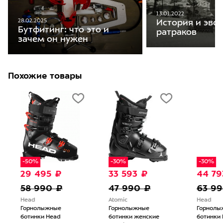
13.01.2022
28.02.2025
История и эво
Бутфитинг: что это и
ратраков
зачем он нужен
Похожие товары
-50%
-30%
-30%
29 495 ₽
33 593 ₽
44 79
58 990 ₽
47 990 ₽
63 9
Head
Atomic
Head
Горнолыжные
Горнолыжные
Горнолы
ботинки Head
ботинки женские
ботинки