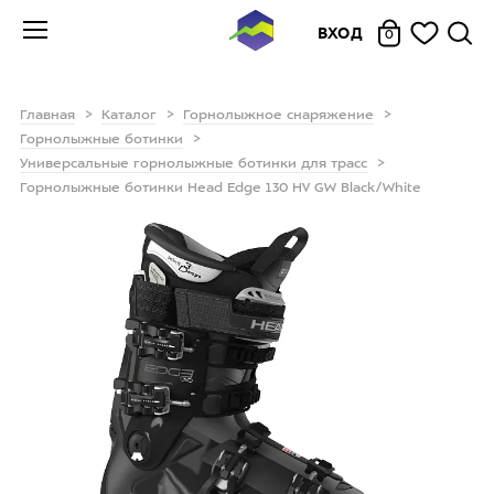
ВХОД
0
Главная
Каталог
Горнолыжное снаряжение
Горнолыжные ботинки
Универсальные горнолыжные ботинки для трасс
Горнолыжные ботинки Head Edge 130 HV GW Black/White