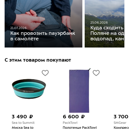
25.06.2026
Куда сходить в
21.07.2026
Поляне на оди
Как провозить пауэрбанк
водопад, кань
в самолёте
С этим товаром покупают
3 490 ₽
6 600 ₽
3 700
Sea to Summit
PackTowl
SMGear
Миска Sea to
Полотенце PackTowl
Компрес