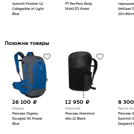
Summit Frontier UL
PT RecPers Body
гермоме
Collapsible M Light
(64x137) Violet
SMGear 
Blue
20л Жёл
Похожие товары
26 100 ₽
12 950 ₽
8 300
Osprey
Mammut
Sea to S
Рюкзак Osprey
Рюкзак Mammut
Рюкзак S
Escapist 30 Postal
Alto 22 Black
Summit Ul
Blue
Daypack 