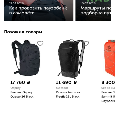
21.07.2026
10.07.2026
Как провозить пауэрбанк
Маршруты по К
в самолёте
подборка путе
Похожие товары
17 760 ₽
11 690 ₽
8 300
Osprey
Matador
Sea to S
Рюкзак Osprey
Рюкзак Matador
Рюкзак S
Quasar 26 Black
Freefly 16L Black
Summit Ul
Daypack 