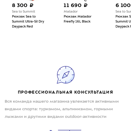
8 300 ₽
11 690 ₽
6 100
Sea to Summit
Matador
Sea to S
Рюкзак Sea to
Рюкзак Matador
Рюкзак S
Summit Ultra-Sil Dry
Freefly 16L Black
Summit Ul
Daypack Red
Daypack 
ПРОФЕССИОНАЛЬНАЯ КОНСУЛЬТАЦИЯ
Вся команда нашего магазина увлекается активными
видами спорта: туризмом, альпинизмом, горными
лыжами и другими видами outdoor-активности