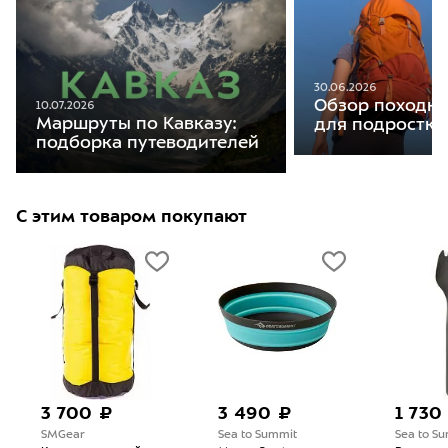
30.06.2026
Обзор походны
10.07.2026
Маршруты по Кавказу:
для подростко
подборка путеводителей
С этим товаром покупают
3 700 ₽
3 490 ₽
1 730
SMGear
Sea to Summit
Sea to S