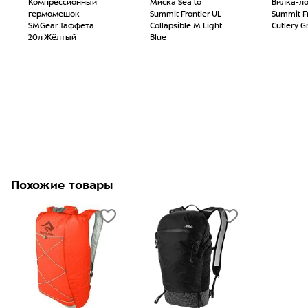
Компрессионный
Миска Sea to
Вилка-ло
гермомешок
Summit Frontier UL
Summit Fr
SMGear Таффета
Collapsible M Light
Cutlery G
20л Жёлтый
Blue
Похожие товары