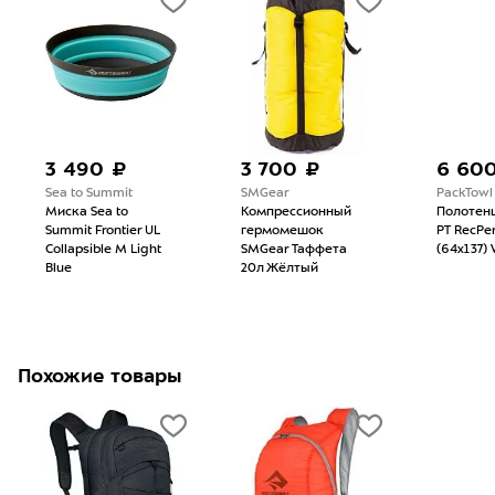
3 490 ₽
3 700 ₽
6 60
Sea to Summit
SMGear
PackTowl
Миска Sea to
Компрессионный
Полотенц
Summit Frontier UL
гермомешок
PT RecPe
Collapsible M Light
SMGear Таффета
(64x137) 
Blue
20л Жёлтый
Похожие товары