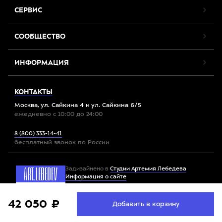
СЕРВИС
СООБЩЕСТВО
ИНФОРМАЦИЯ
КОНТАКТЫ
Москва, ул. Сайкина 4 и ул. Сайкина 6/5
ежедневно с 10:00 до 24:00
8 (800) 333-14-41
бесплатный звонок по России
Задизайнено в
Студии Артемия Лебедева
Информация о сайте
Мы используем файлы cookie. Продолжив работу с
42 050 ₽
Принять
Добавить в корзину
Все права защищены. 2012-2026 © Спорт-Марафон
сайтом, вы соглашаетесь с
условиями использования
файлов cookie