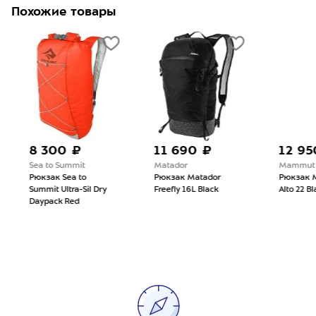
Похожие товары
8 300 ₽
11 690 ₽
12 95
Sea to Summit
Matador
Mammut
Рюкзак Sea to
Рюкзак Matador
Рюкзак 
Summit Ultra-Sil Dry
Freefly 16L Black
Alto 22 Bl
Daypack Red