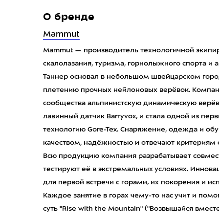
О бренде
Mammut
Mammut — производитель технологичной экипир
скалолазания, туризма, горнолыжного спорта и а
Таннер основал в небольшом швейцарском горо
плетению прочных нейлоновых верёвок. Компан
сообщества альпинистскую динамическую верёв
лавинный датчик Barryvox, и стала одной из перв
технологию Gore-Tex. Снаряжение, одежда и об
качеством, надёжностью и отвечают критериям 
Всю продукцию компания разрабатывает совмес
тестируют её в экстремальных условиях. Иннов
для первой встречи с горами, их покорения и и
Каждое занятие в горах чему-то нас учит и помог
суть "Rise with the Mountain" ("Возвышайся вместе