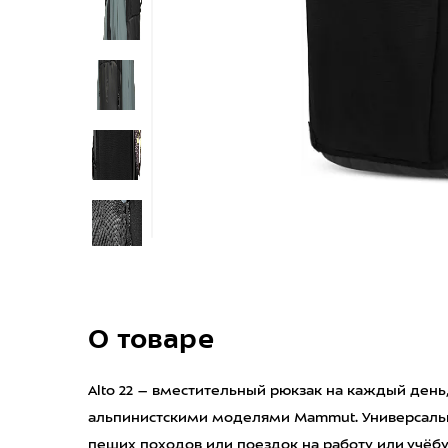
О товаре
Alto 22 – вместительный рюкзак на каждый ден
альпинистскими моделями Mammut. Универсальн
пеших походов или поездок на работу или учёбу