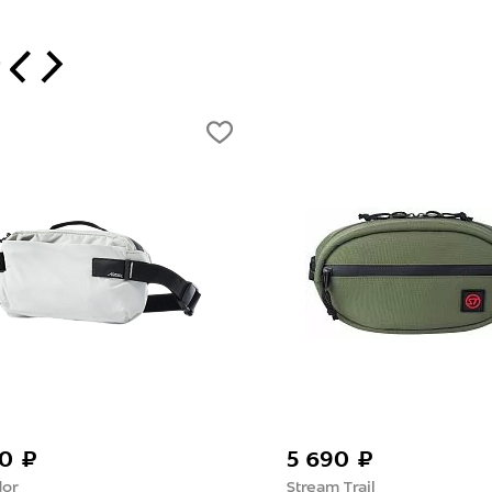
т
-50%
 ₽
3 300 ₽
6 600 ₽
Germostar