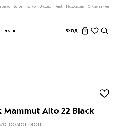
ервис
Блог
Клуб
Видео
Fest
Подкасты
О магазине
ВХОД
Ы
SALE
0
 Mammut Alto 22 Black
570-00300-0001