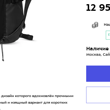
12 9
На
Г
Наличие 
Москва, Сай
ь, дизайн которого вдохновлён прочными
ый и изящный вариант для коротких
.