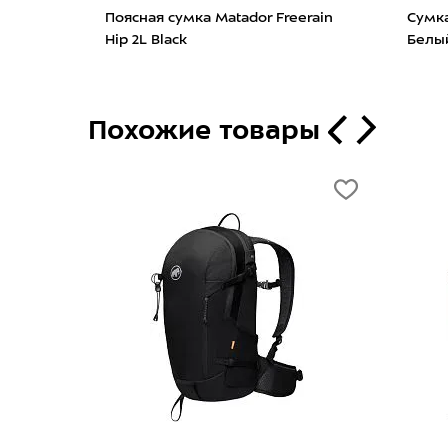
l 5
Сумка Ma
Поясная гермосумка Germostar
Голубой
2л Black
Похожие товары