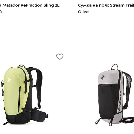
tador ReFraction Sling 2L
Поясная гермосумка Germos
2л Red