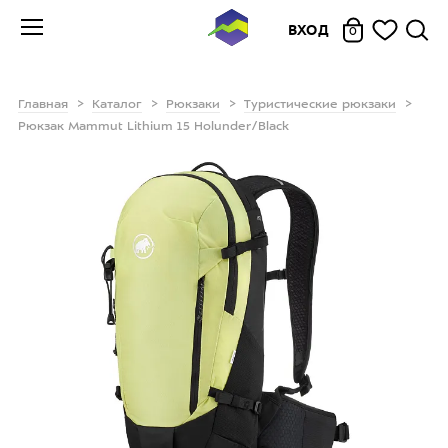
ВХОД
0
Главная
Каталог
Рюкзаки
Туристические рюкзаки
Рюкзак Mammut Lithium 15 Holunder/Black