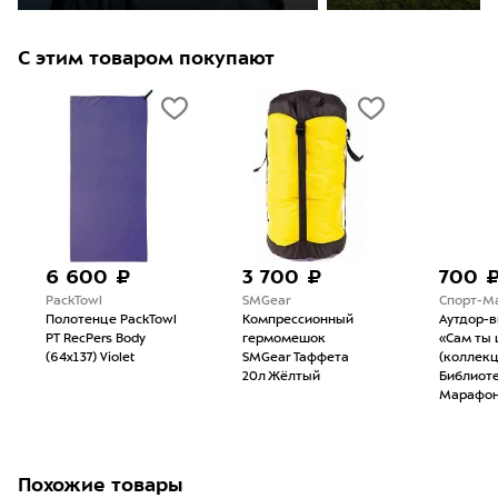
С этим товаром покупают
6 600 ₽
3 700 ₽
700 
PackTowl
SMGear
Спорт-М
Полотенце PackTowl
Компрессионный
Аутдор-
PT RecPers Body
гермомешок
«Сам ты 
(64x137) Violet
SMGear Таффета
(коллек
20л Жёлтый
Библиоте
Марафон
Похожие товары