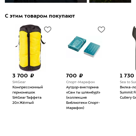
С этим товаром покупают
3 700 ₽
700 ₽
1 730
SMGear
Спорт-Марафон
Sea to S
Компрессионный
Аутдор-викторина
Вилка-ло
гермомешок
«Сам ты шлямбур!»
Summit Fr
SMGear Таффета
(коллекция
Cutlery G
20л Жёлтый
Библиотеки Спорт-
Марафон)