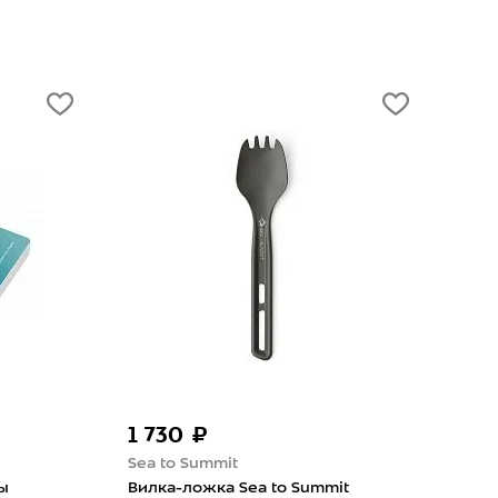
1 730 ₽
3 
Sea to Summit
Sea 
ы
Вилка-ложка Sea to Summit
Миск