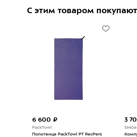
С этим товаром покупаю
6 600 ₽
3 7
PackTowl
SMGe
er UL
Полотенце PackTowl PT RecPers
Комп