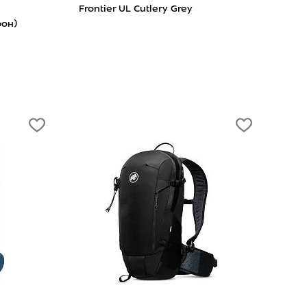
Frontier UL Cutlery Grey
Coll
он)