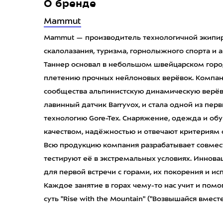
О бренде
Mammut
Mammut — производитель технологичной экипир
скалолазания, туризма, горнолыжного спорта и а
Таннер основал в небольшом швейцарском горо
плетению прочных нейлоновых верёвок. Компан
сообщества альпинистскую динамическую верёв
лавинный датчик Barryvox, и стала одной из перв
технологию Gore-Tex. Снаряжение, одежда и об
качеством, надёжностью и отвечают критериям 
Всю продукцию компания разрабатывает совмес
тестируют её в экстремальных условиях. Иннов
для первой встречи с горами, их покорения и и
Каждое занятие в горах чему-то нас учит и помог
суть "Rise with the Mountain" ("Возвышайся вместе