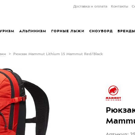
Доставка и оплата
Контакты
С
УРИЗМ
АЛЬПИНИЗМ
ГОРНЫЕ ЛЫЖИ
СНОУБОРД
БРЕНД
аки
Рюкзак Mammut Lithium 15 Mammut Red/Black
Рюкзак
Mammu
Артикул: 2