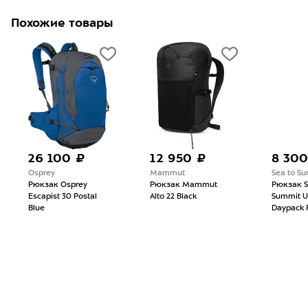
Похожие товары
26 100 ₽
12 950 ₽
8 300
Osprey
Mammut
Sea to S
Рюкзак Osprey
Рюкзак Mammut
Рюкзак S
Escapist 30 Postal
Alto 22 Black
Summit Ul
Blue
Daypack 