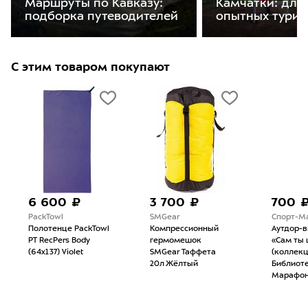
Маршруты по Кавказу:
Камчатки: для
подборка путеводителей
опытных турис
С этим товаром покупают
6 600 ₽
3 700 ₽
700 
PackTowl
SMGear
Спорт-М
Полотенце PackTowl
Компрессионный
Аутдор-
PT RecPers Body
гермомешок
«Сам ты 
(64x137) Violet
SMGear Таффета
(коллек
20л Жёлтый
Библиоте
Марафон