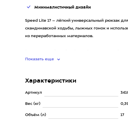
Минималистичный дизайн
Speed Lite 17 – лёгкий универсальный рюкзак д
скандинавской ходьбы, лыжных гонок и использо
из переработанных материалов.
Эргономичный крой даёт свободу движений и о
Показать еще
Характеристики
Артикул
341
Вес (кг)
0,3
Объём (л)
17