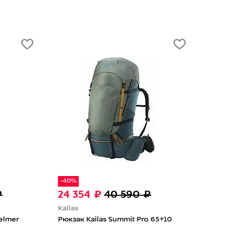
тол
-40%
₽
24 354 ₽
40 590 ₽
28
Kailas
Klat
elmer
Рюкзак Kailas Summit Pro 65+10
Рюкз