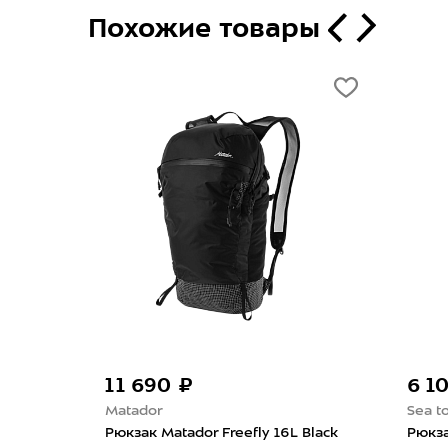
Похожие товары
11 690 ₽
6 1
Matador
Sea t
Sil Dry
Рюкзак Matador Freefly 16L Black
Рюкза