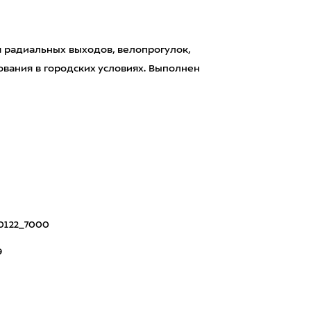
ля радиальных выходов, велопрогулок,
вания в городских условиях. Выполнен
птимальное располо
0122_7000
9