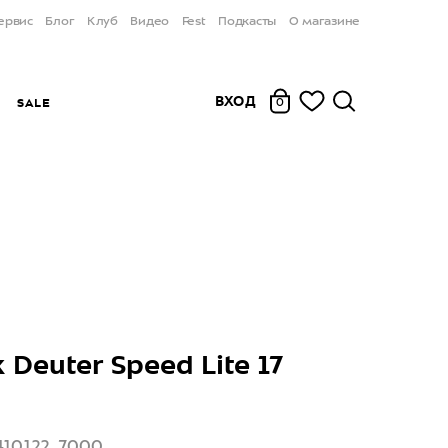
ервис
Блог
Клуб
Видео
Fest
Подкасты
О магазине
ВХОД
Ы
SALE
0
 Deuter Speed Lite 17
410122_7000