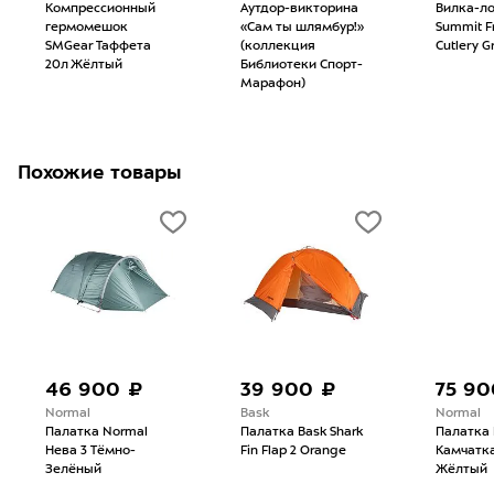
Компрессионный
Аутдор-викторина
Вилка-ло
гермомешок
«Сам ты шлямбур!»
Summit Fr
SMGear Таффета
(коллекция
Cutlery G
20л Жёлтый
Библиотеки Спорт-
Марафон)
Похожие товары
46 900 ₽
39 900 ₽
75 90
Normal
Bask
Normal
Палатка Normal
Палатка Bask Shark
Палатка 
Нева 3 Тёмно-
Fin Flap 2 Orange
Камчатка
Зелёный
Жёлтый