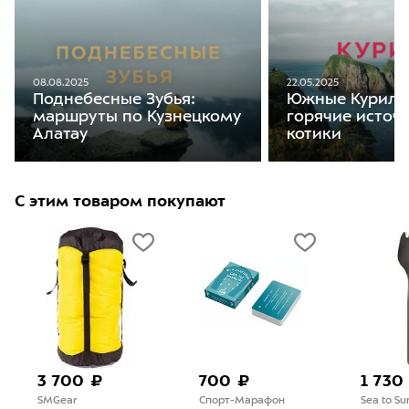
08.08.2025
22.05.2025
Поднебесные Зубья:
Южные Курилы:
маршруты по Кузнецкому
горячие источ
Алатау
котики
С этим товаром покупают
3 700 ₽
700 ₽
1 730
SMGear
Спорт-Марафон
Sea to S