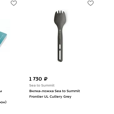
1 730 ₽
3 490 ₽
Sea to Summit
Sea to Summit
Вилка-ложка Sea to Summit
Миска Sea to Summ
Frontier UL Cutlery Grey
Collapsible M Ligh