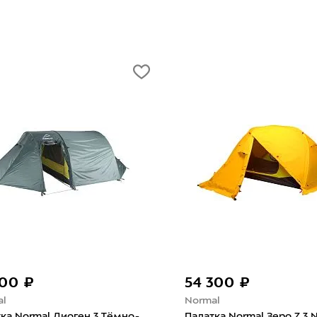
700 ₽
54 300 ₽
al
Normal
ка Normal Диоген 3 Тёмно-
Палатка Normal Зеро Z 3 N