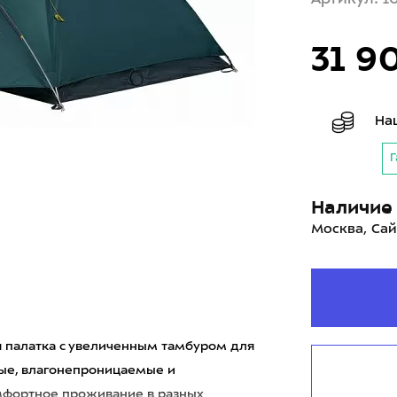
31 9
На
Г
Наличие 
Москва, Сай
ая палатка с увеличенным тамбуром для
ные, влагонепроницаемые и
фортное проживание в разных