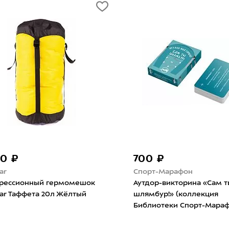
700 ₽
Спорт-Марафон
гермомешок
Аутдор-викторина «Сам ты
0л Жёлтый
шлямбур!» (коллекция
Библиотеки Спорт-Марафон)