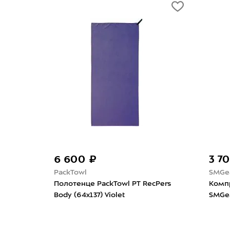
6 600 ₽
3 700 ₽
PackTowl
SMGear
Полотенце PackTowl PT RecPers
Компрессионный 
Body (64x137) Violet
SMGear Таффета 2