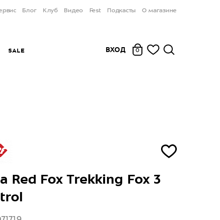
ервис
Блог
Клуб
Видео
Fest
Подкасты
О магазине
ВХОД
Ы
SALE
0
а Red Fox Trekking Fox 3
trol
71719