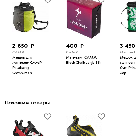
2 650 ₽
400 ₽
3 450
C.A.M.P.
C.A.M.P.
Mammut
Мешок для
Магнезия C.A.M.P.
Мешок д
магнезии C.A.M.P.
Block Chalk Janja 56г
магнези
Patabang
Gym Prin
Grey/Green
Aop
Похожие товары