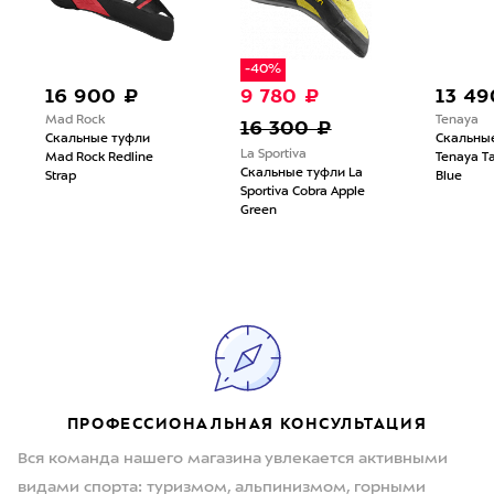
-40%
16 900 ₽
9 780 ₽
13 49
Mad Rock
Tenaya
16 300 ₽
Скальные туфли
Скальны
La Sportiva
Mad Rock Redline
Tenaya T
Скальные туфли La
Strap
Blue
Sportiva Cobra Apple
Green
ПРОФЕССИОНАЛЬНАЯ КОНСУЛЬТАЦИЯ
Вся команда нашего магазина увлекается активными
видами спорта: туризмом, альпинизмом, горными