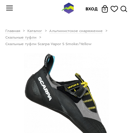
ВХОД
0
Главная
Каталог
Альпинистское снаряжение
Скальные туфли
Скальные туфли Scarpa Vapor S Smoke/Yellow