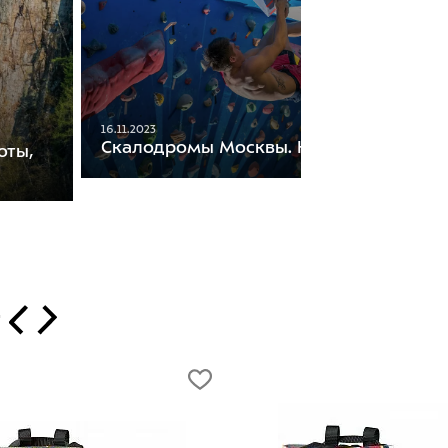
16.11.2023
Скалодромы Москвы. Наш гид
оты,
т