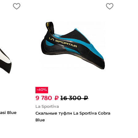
-40%
9 780 ₽
16 300 ₽
26
La S
La Sportiva
si Blue
Ска
Скальные туфли La Sportiva Cobra
Spor
Blue
Gree