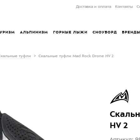
Доставка и оплата
Контакты
С
УРИЗМ
АЛЬПИНИЗМ
ГОРНЫЕ ЛЫЖИ
СНОУБОРД
БРЕНД
Скальные туфли
Скальные туфли Mad Rock Drone HV 2
Скальн
HV 2
Артикул: 9