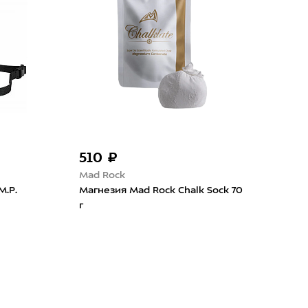
510 ₽
2 
Mad Rock
Bla
M.P.
Магнезия Mad Rock Chalk Sock 70
Меш
г
Blac