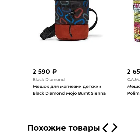
2 590 ₽
2 6
Black Diamond
C.A.M.
der
Мешок для магнезии детский
Мешок
Black Diamond Mojo Burnt Sienna
Polim
Похожие товары