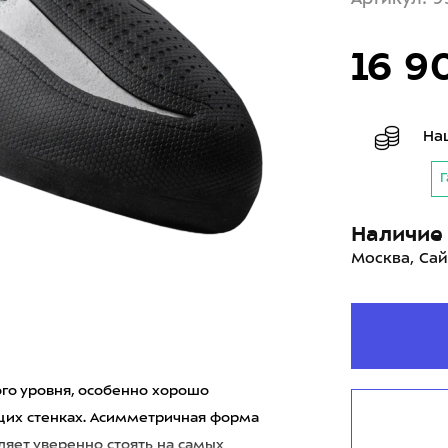
16 9
На
Г
Наличие 
Москва, Сай
ого уровня, особенно хорошо
щих стенках. Асимметричная форма
ляет уверенно стоять на самых