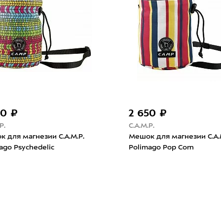
50 ₽
2 650 ₽
P.
C.A.M.P.
 для магнезии C.A.M.P.
Мешок для магнезии C.A.
ago Psychedelic
Polimago Pop Corn