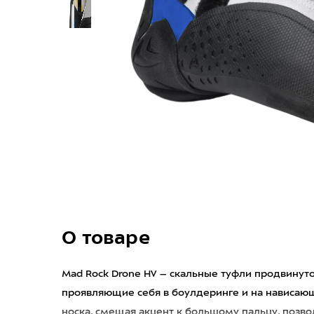
О товаре
Mad Rock Drone HV – скальные туфли продвинут
проявляющие себя в боулдеринге и на нависаю
носка, смещая акцент к большому пальцу, позво