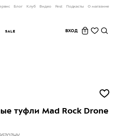
ервис
Блог
Клуб
Видео
Fest
Подкасты
О магазине
ВХОД
Ы
SALE
0
ые туфли Mad Rock Drone
95707HV