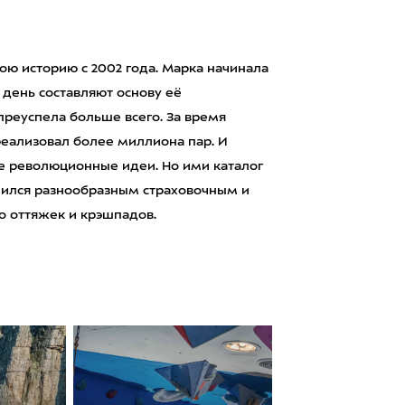
ою историю с 2002 года. Марка начинала
 день составляют основу её
преуспела больше всего. За время
реализовал более миллиона пар. И
е революционные идеи. Но ими каталог
нился разнообразным страховочным и
о оттяжек и крэшпадов.