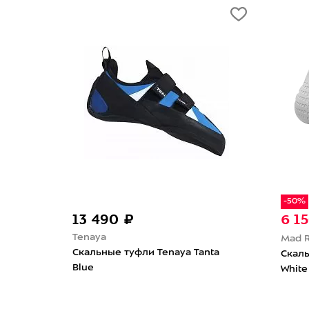
-50%
13 490 ₽
6 1
Tenaya
Mad 
La
Скальные туфли Tenaya Tanta
Скаль
 Blue
Blue
White