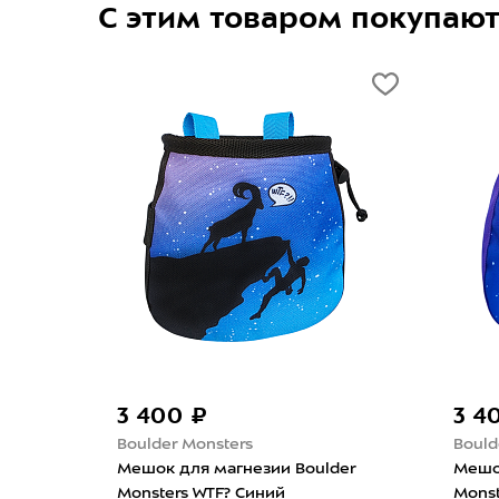
С этим товаром покупаю
3 400 ₽
3 4
Boulder Monsters
Bould
der
Мешок для магнезии Boulder
Мешо
Monsters WTF? Синий
Monst