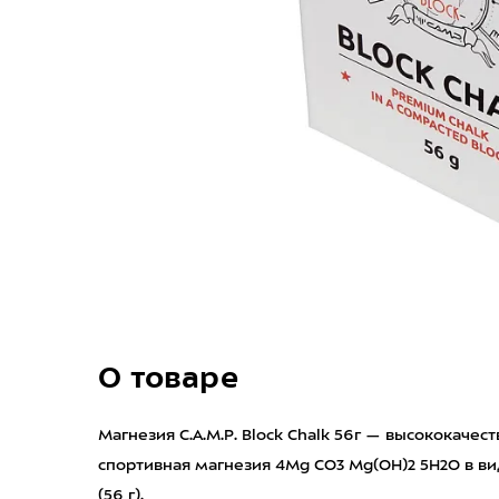
О товаре
Магнезия C.A.M.P. Block Chalk 56г — высококаче
спортивная магнезия 4Mg CO3 Mg(OH)2 5H2O в в
(56 г).