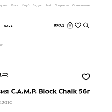
ервис
Блог
Клуб
Видео
Fest
Подкасты
О магазине
ВХОД
Ы
SALE
0
6г
я C.A.M.P. Block Chalk 56г
11201C