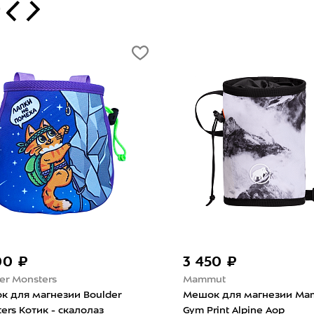
т
00 ₽
3 450 ₽
er Monsters
Mammut
к для магнезии Boulder
Мешок для магнезии Ma
ers Котик - скалолаз
Gym Print Alpine Aop