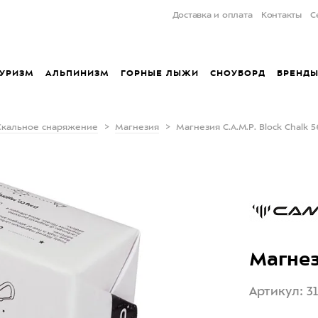
Доставка и оплата
Контакты
С
УРИЗМ
АЛЬПИНИЗМ
ГОРНЫЕ ЛЫЖИ
СНОУБОРД
БРЕНД
Скальное снаряжение
Магнезия
Магнезия C.A.M.P. Block Chalk 5
Магнези
Артикул: 3