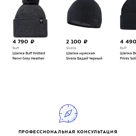
4 790 ₽
2 100 ₽
4 49
Buff
Sivera
Buff
Шапка Buff Knitted
Шапка мужская
Шапка Bu
Renvi Grey Heather
Sivera Бадай Черный
Prints Sol
ПРОФЕССИОНАЛЬНАЯ КОНСУЛЬТАЦИЯ