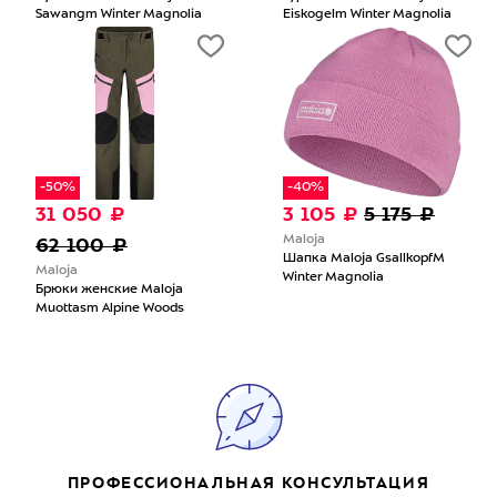
Sawangm Winter Magnolia
Eiskogelm Winter Magnolia
-50%
-40%
31 050 ₽
3 105 ₽
5 175 ₽
62 100 ₽
Maloja
Шапка Maloja GsallkopfM
Maloja
Winter Magnolia
Брюки женские Maloja
Muottasm Alpine Woods
ПРОФЕССИОНАЛЬНАЯ КОНСУЛЬТАЦИЯ