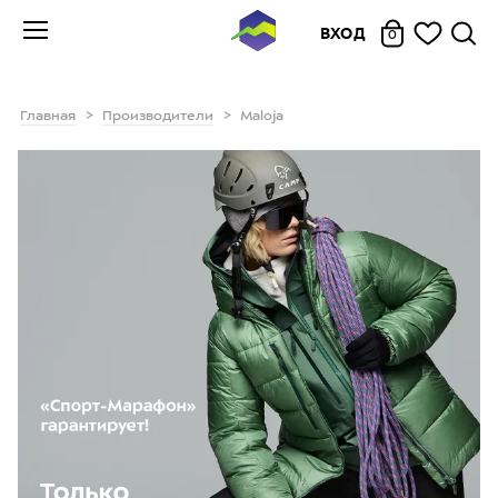
ВХОД
0
Главная
Производители
Maloja