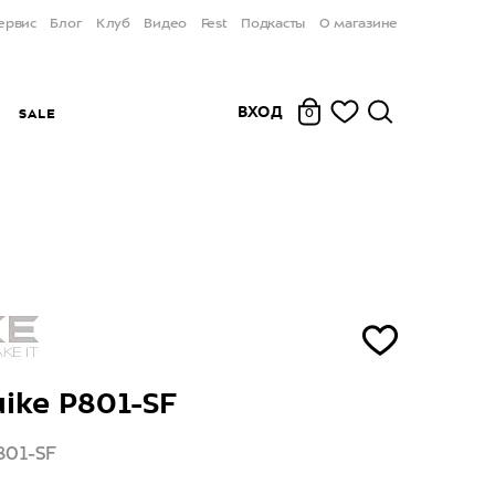
ервис
Блог
Клуб
Видео
Fest
Подкасты
О магазине
ВХОД
Ы
SALE
0
ike P801-SF
801-SF