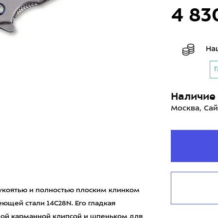
4 83
На
Г
Наличие 
Москва, Сай
рукоятью и полностью плоским клинком
еющей стали 14C28N. Его гладкая
ой карманной клипсой и шпеньком для