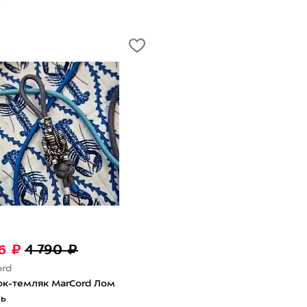
т
16 ₽
4 790 ₽
ord
ок-темляк MarCord Лом
нь