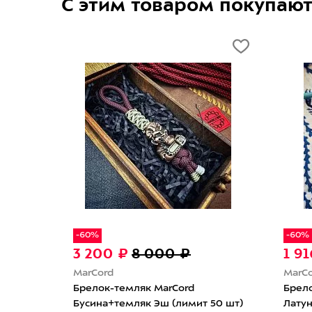
С этим товаром покупаю
-60%
-60%
3 200 ₽
8 000 ₽
1 9
MarCord
MarC
Брелок-темляк MarCord
Брел
Бусина+темляк Эш (лимит 50 шт)
Лату