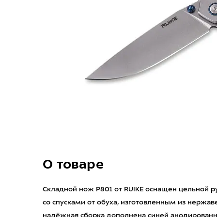
О товаре
Складной нож P801 от RUIKE оснащен цельной 
со спусками от обуха, изготовленным из нержав
надёжная сборка дополнена синей анодированн