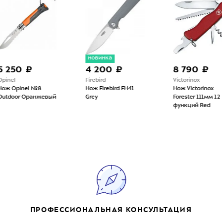
новинка
но
4 200 ₽
8 790 ₽
6 
Firebird
Victorinox
Vict
Нож Firebird FH41
Нож Victorinox
Нож
ый
Grey
Forester 111мм 12
Firs
функций Red
9 ф
ПРОФЕССИОНАЛЬНАЯ КОНСУЛЬТАЦИЯ