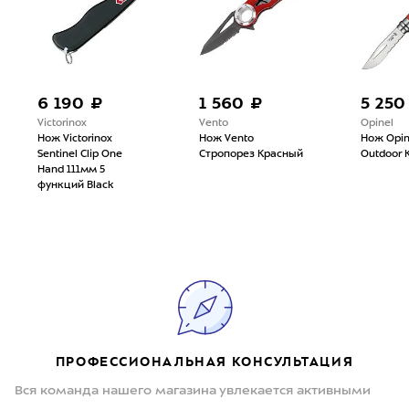
6 190 ₽
1 560 ₽
5 250
Victorinox
Vento
Opinel
Нож Victorinox
Нож Vento
Нож Opi
Sentinel Clip One
Стропорез Красный
Outdoor 
Hand 111мм 5
функций Black
ПРОФЕССИОНАЛЬНАЯ КОНСУЛЬТАЦИЯ
Вся команда нашего магазина увлекается активными