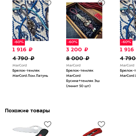
-60%
-60%
-60%
1 916 ₽
3 200 ₽
1 916
4 790 ₽
8 000 ₽
4 790
MarCord
MarCord
MarCord
Брелок-темляк
Брелок-темляк
Брелок-
MarCord Лом Латунь
MarCord
MarCord 
Бусина+темляк Эш
(лимит 50 шт)
Похожие товары