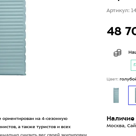
Артикул: 1
48 7
На
Г
Цвет:
голубо
Наличие 
e ориентирован на 4-сезонную
Москва, Сай
истов, а также туристов и всех
имально снизить вес своей экипировки