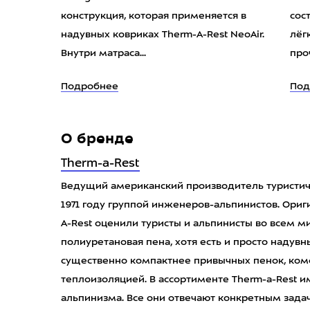
конструкция, которая применяется в
сос
надувных ковриках Therm-A-Rest NeoAir.
лёг
Внутри матраса...
про
Подробнее
Под
О бренде
Therm-a-Rest
Ведущий американский производитель туристиче
1971 году группой инженеров-альпинистов. Ори
A-Rest оценили туристы и альпинисты во всем м
полиуретановая пена, хотя есть и просто надув
существенно компактнее привычных пенок, ком
теплоизоляцией. В ассортименте Therm-a-Rest и
альпинизма. Все они отвечают конкретным зада