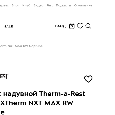
ервис
Блог
Клуб
Видео
Fest
Подкасты
О магазине
ВХОД
Ы
SALE
0
Therm NXT MAX RW Neptune
 надувной Therm-a-Rest
 XTherm NXT MAX RW
ne