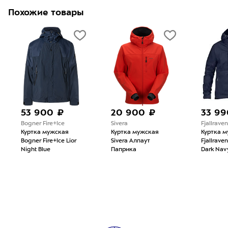
Похожие товары
53 900 ₽
20 900 ₽
33 99
Bogner Fire+Ice
Sivera
Fjallraven
Куртка мужская
Куртка мужская
Куртка 
Bogner Fire+Ice Lior
Sivera Алпаут
Fjallrave
Night Blue
Паприка
Dark Nav