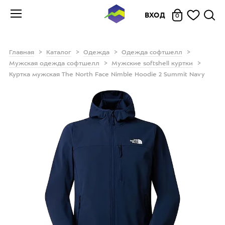
ВХОД
0
Главная
Каталог
Одежда
Одежда софтшелл
Мужская одежда софтшелл
Мужские softshell куртки
Куртка мужская The North Face Nimble Hoodie 2 Summit Navy