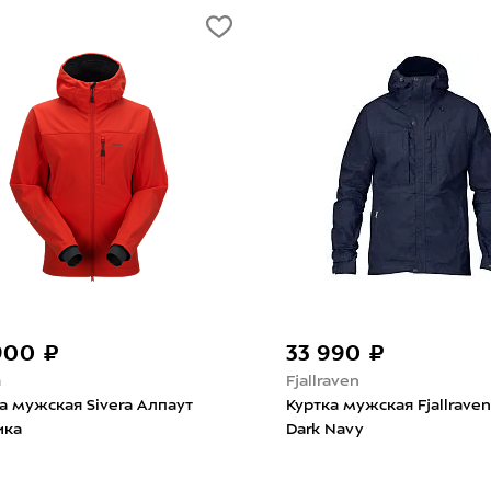
900 ₽
33 990 ₽
a
Fjallraven
а мужская Sivera Алпаут
Куртка мужская Fjallrave
ика
Dark Navy