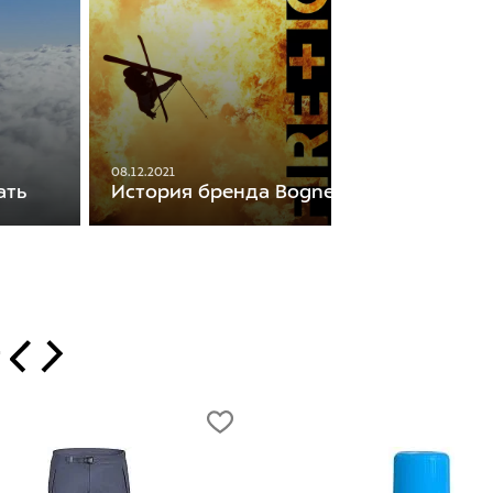
08.12.2021
ать
История бренда Bogner Fire+Ice
т