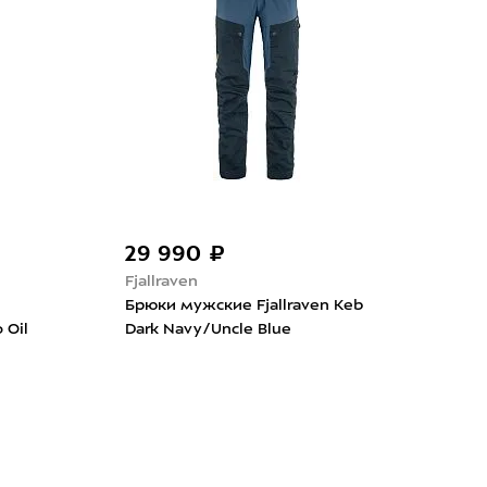
29 990 ₽
12
Fjallraven
The 
Брюки мужские Fjallraven Keb
Брю
 Oil
Dark Navy/Uncle Blue
Expl
Conv