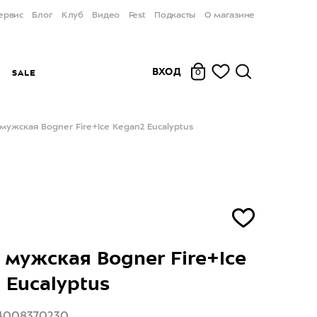
ервис
Блог
Клуб
Видео
Fest
Подкасты
О магазине
ВХОД
Ы
SALE
0
мужская Bogner Fire+Ice Kegan2 Eucalyptus
 мужская Bogner Fire+Ice
 Eucalyptus
4008370230