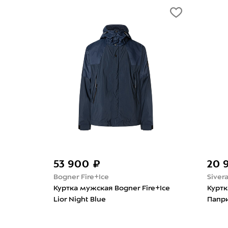
53 900 ₽
20 
Bogner Fire+Ice
Siver
timate
Куртка мужская Bogner Fire+Ice
Куртк
Lior Night Blue
Папр