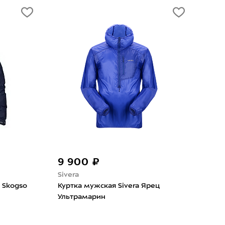
9 900 ₽
47
Sivera
Bogn
n Skogso
Куртка мужская Sivera Ярец
Курт
Ультрамарин
Gilm