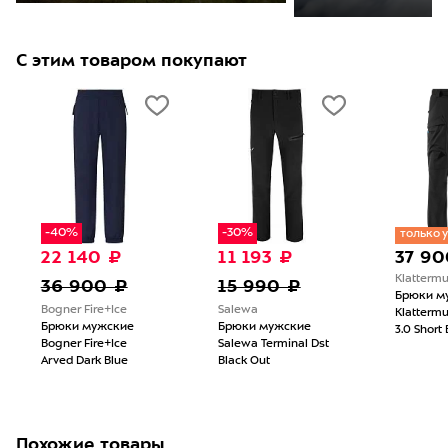
С этим товаром покупают
-40%
-30%
только у
22 140 ₽
11 193 ₽
37 90
Klatterm
36 900 ₽
15 990 ₽
Брюки м
Bogner Fire+Ice
Salewa
Klatterm
Брюки мужские
Брюки мужские
3.0 Short 
Bogner Fire+Ice
Salewa Terminal Dst
Arved Dark Blue
Black Out
Похожие товары