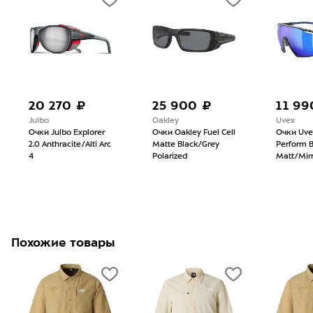
20 270 ₽
25 900 ₽
11 99
Julbo
Oakley
Uvex
Очки Julbo Explorer
Очки Oakley Fuel Cell
Очки Uve
2.0 Anthracite/Alti Arc
Matte Black/Grey
Perform B
4
Polarized
Matt/Mirr
Похожие товары