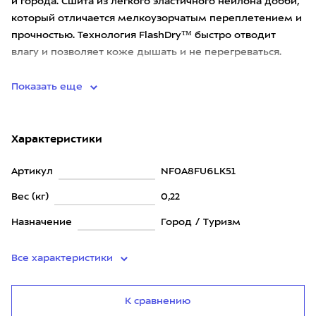
и города. Сшита из лёгкого эластичного нейлона добби,
который отличается мелкоузорчатым переплетением и
прочностью. Технология FlashDry™ быстро отводит
влагу и позволяет коже дышать и не перегреваться.
Особенн
Показать еще
Характеристики
Артикул
NF0A8FU6LK51
Вес (кг)
0,22
Назначение
Город / Туризм
Все характеристики
К сравнению