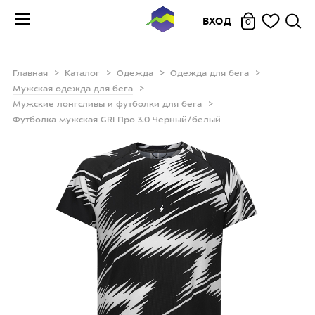
ВХОД
0
Главная
Каталог
Одежда
Одежда для бега
Мужская одежда для бега
Мужские лонгсливы и футболки для бега
Футболка мужская GRI Про 3.0 Черный/белый