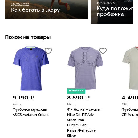
10.07.2026
16.05.2022
Куда положить
Как бегать в жару
пробежке
Похожие товары
новинка
9 190 ₽
8 890 ₽
4 49
Asics
Nike
GRI
Футболка мужская
Футболка мужская
Футболк
ASICS Metarun Cobalt
Nike Dri-FIT Adv
GRI Ульт
Stride Iron
Purple/Dark
Raisin/Reflective
Silver