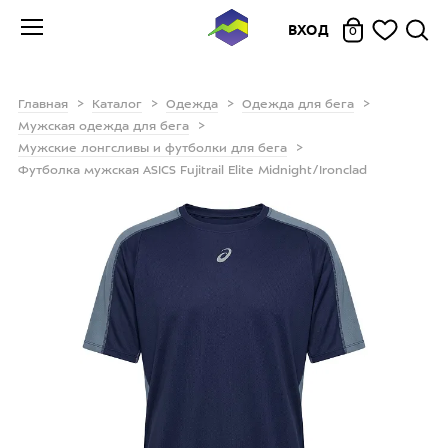
ВХОД
0
Главная
Каталог
Одежда
Одежда для бега
Мужская одежда для бега
Мужские лонгсливы и футболки для бега
Футболка мужская ASICS Fujitrail Elite Midnight/Ironclad