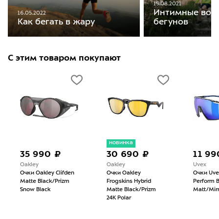
19.08.2021
Интимные воп
16.05.2022
бегунов
Как бегать в жару
С этим товаром покупают
новинка
35 990 ₽
30 690 ₽
11 99
Oakley
Oakley
Uvex
Очки Oakley Clifden
Очки Oakley
Очки Uve
Matte Black/Prizm
Frogskins Hybrid
Perform B
Snow Black
Matte Black/Prizm
Matt/Mirr
24K Polar