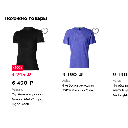
Похожие товары
-50%
3 245 ₽
9 190 ₽
9 190
Asics
Asics
6 490 ₽
Футболка мужская
Футболк
Mizuno
ASICS Metarun Cobalt
ASICS Fujit
Футболка мужская
Midnight/
Mizuno Mid Weight-
Light Black