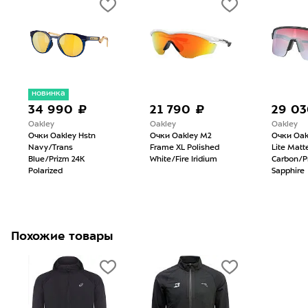
новинка
34 990 ₽
21 790 ₽
29 03
Oakley
Oakley
Oakley
Очки Oakley Hstn
Очки Oakley M2
Очки Oak
Navy/Trans
Frame XL Polished
Lite Matt
Blue/Prizm 24K
White/Fire Iridium
Carbon/P
Polarized
Sapphire
Похожие товары