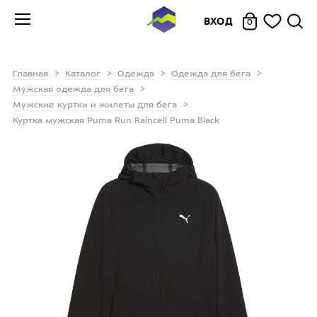
ВХОД
0
Главная
Каталог
Одежда
Одежда для бега
Мужская одежда для бега
Мужские куртки и жилеты для бега
Куртка мужская Puma Run Raincell Puma Black