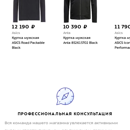
12 190 ₽
10 390 ₽
11 79
Asics
Anta
Asics
Куртка мужская
Куртка мужская
Куртка 
ASICS Road Packable
Anta 852615702 Black
ASICS Ico
Black
Performa
ПРОФЕССИОНАЛЬНАЯ КОНСУЛЬТАЦИЯ
Вся команда нашего магазина увлекается активными