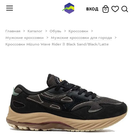
ВХОД
0
Главная
Каталог
Обувь
Кроссовки
Мужские кроссовки
Мужские кроссовки для города
Кроссовки Mizuno Wave Rider Β Black Sand/Black/Latte