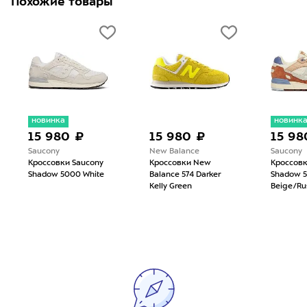
Похожие товары
новинка
новинк
15 980 ₽
15 980 ₽
15 98
Saucony
New Balance
Saucony
Кроссовки Saucony
Кроссовки New
Кроссовк
Shadow 5000 White
Balance 574 Darker
Shadow 5
Kelly Green
Beige/Ru