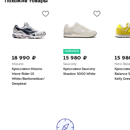
Похожие товары
новинка
18 990 ₽
15 980 ₽
15 98
Mizuno
Saucony
New Bala
Кроссовки Mizuno
Кроссовки Saucony
Кроссов
Wave Rider 10
Shadow 5000 White
Balance 5
White/Baritoneblue/
Kelly Gre
Deepteal