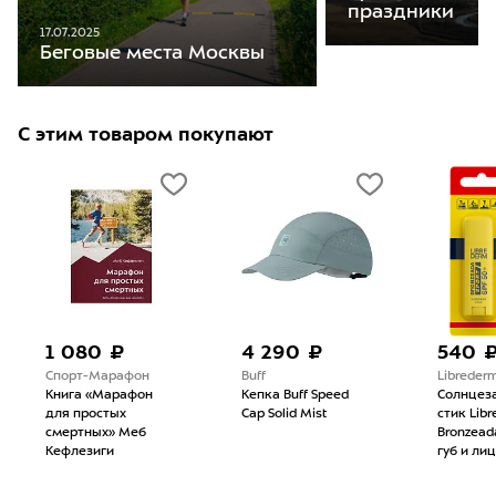
праздники
17.07.2025
Беговые места Москвы
С этим товаром покупают
1 080 ₽
4 290 ₽
540 
Спорт-Марафон
Buff
Libreder
Книга «Марафон
Кепка Buff Speed
Солнцез
для простых
Cap Solid Mist
стик Lib
смертных» Меб
Bronzead
Кефлезиги
губ и лиц