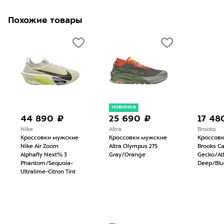
Похожие товары
новинка
44 890 ₽
25 690 ₽
17 48
Nike
Altra
Brooks
Кроссовки мужские
Кроссовки мужские
Кроссов
Nike Air Zoom
Altra Olympus 275
Brooks Ca
Alphafly Next% 3
Gray/Orange
Gecko/Atl
Phantom/Sequoia-
Deep/Bl
Ultralime-Citron Tint