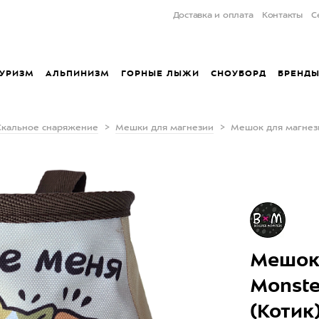
Доставка и оплата
Контакты
С
УРИЗМ
АЛЬПИНИЗМ
ГОРНЫЕ ЛЫЖИ
СНОУБОРД
БРЕНД
Скальное снаряжение
Мешки для магнезии
Мешок для магнези
Мешок 
Monste
(Котик