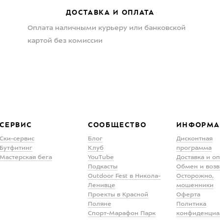
ДОСТАВКА И ОПЛАТА
Оплата наличными курьеру или банковской
картой без комиссии
СЕРВИС
СООБЩЕСТВО
ИНФОРМА
Ски-сервис
Блог
Дисконтная
Бутфитинг
Клуб
программа
Мастерская бега
YouTube
Доставка и о
Подкасты
Обмен и возв
Outdoor Fest в Никола-
Осторожно,
Ленивце
мошенники
Проекты в Красной
Оферта
Поляне
Политика
Спорт-Марафон Парк
конфиденциа