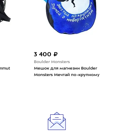
3 400 ₽
4 
Boulder Monsters
Bla
mmut
Мешок для магнезии Boulder
Меш
Monsters Мечтай по-крупному
Diam