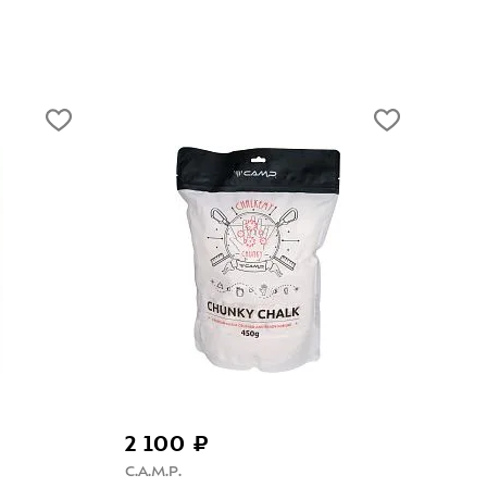
650 ₽
C.A.M.P.