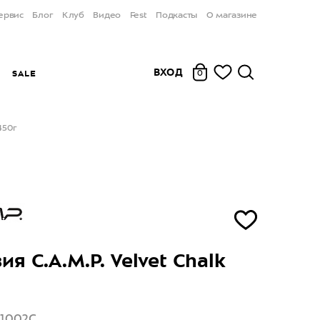
ервис
Блог
Клуб
Видео
Fest
Подкасты
О магазине
ВХОД
Ы
SALE
0
450г
я C.A.M.P. Velvet Chalk
11002C