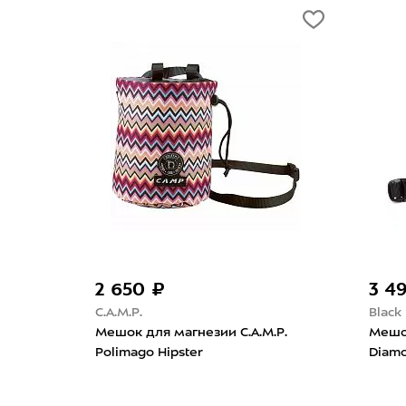
3 400 ₽
2 700 ₽
Boulder Monsters
First Try
Мешок для магнезии Boulder
Мешок для магнез
Monsters Кот и веревка
Малый L 160626
Фиолетовый