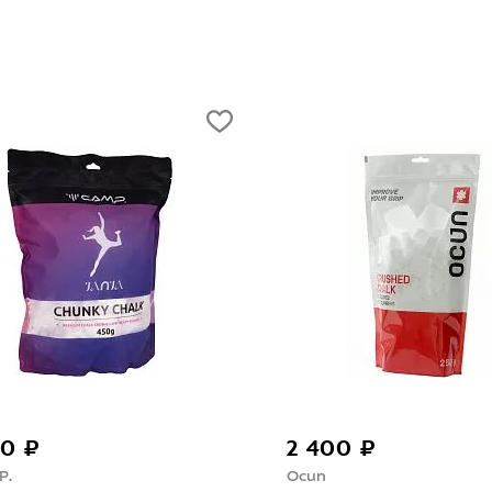
2 400 ₽
2 100 ₽
Ocun
C.A.M.P.