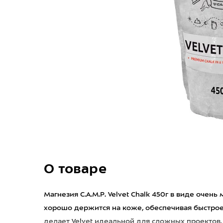
О товаре
Магнезия C.A.M.P. Velvet Chalk 450г в виде очен
хорошо держится на коже, обеспечивая быстрое
делает Velvet идеальной для сложных проектов.