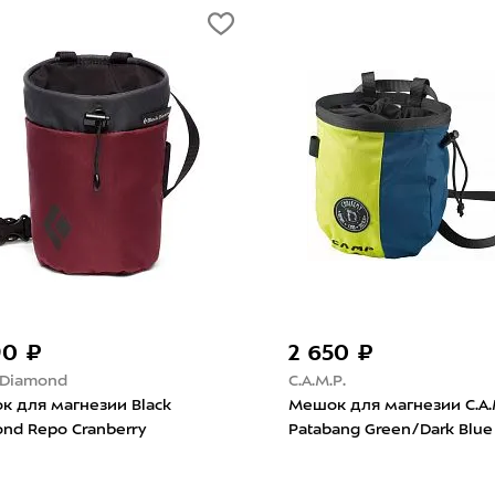
2 590 ₽
Black Diamond
ии First Try
Мешок для магнезии детский
 Цветной/Хаки
Black Diamond Mojo Burnt Sienna