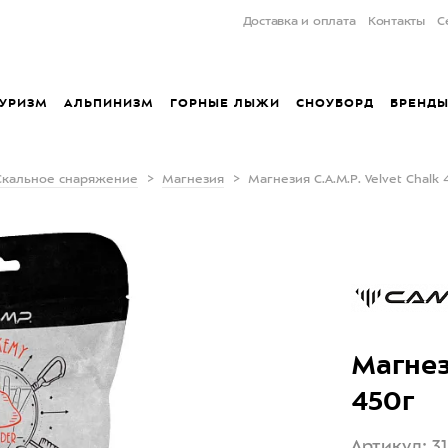
Доставка и оплата
Контакты
С
УРИЗМ
АЛЬПИНИЗМ
ГОРНЫЕ ЛЫЖИ
СНОУБОРД
БРЕНД
Скальное снаряжение
Магнезия
Магнезия C.A.M.P. Velvet Chalk 
Магнези
450г
Артикул: 3