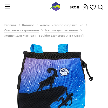
ВХОД
0
Главная
Каталог
Альпинистское снаряжение
Скальное снаряжение
Мешки для магнезии
Мешок для магнезии Boulder Monsters WTF? Синий