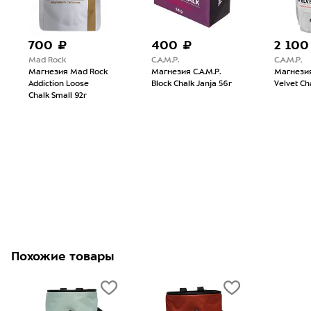
700 ₽
400 ₽
2 100
Mad Rock
C.A.M.P.
C.A.M.P.
Магнезия Mad Rock
Магнезия C.A.M.P.
Магнезия 
Addiction Loose
Block Chalk Janja 56г
Velvet Ch
Chalk Small 92г
Похожие товары