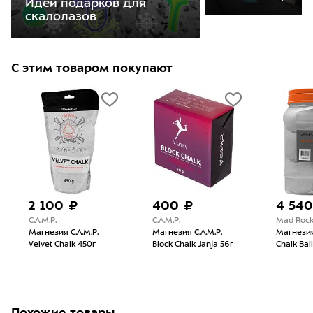
Идеи подарков для
скалолазов
С этим товаром покупают
2 100 ₽
400 ₽
4 540
C.A.M.P.
C.A.M.P.
Mad Roc
Магнезия C.A.M.P.
Магнезия C.A.M.P.
Магнези
Velvet Chalk 450г
Block Chalk Janja 56г
Chalk Bal
Похожие товары