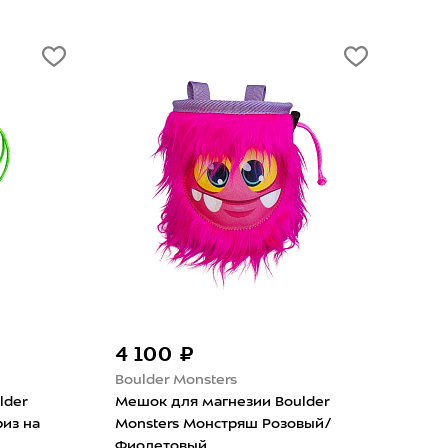
4 100 ₽
3 
Boulder Monsters
Bla
lder
Мешок для магнезии Boulder
Меш
из на
Monsters Монстряш Розовый/
Diam
Фиолетовый