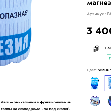
магнез
Артикул: B
3 40
На
Г
Цвет:
белый/
nsters — уникальный и функциональный
з толпы на скалодроме или под скалой.