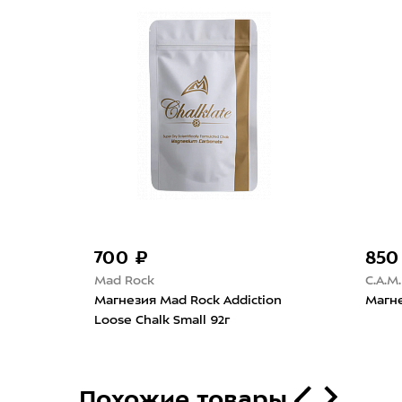
700 ₽
850
Mad Rock
C.A.M.
alk
Магнезия Mad Rock Addiction
Магне
Loose Chalk Small 92г
Похожие товары