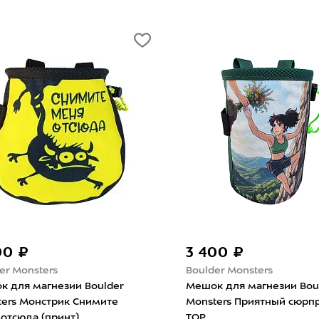
00 ₽
3 400 ₽
er Monsters
Boulder Monsters
к для магнезии Boulder
Мешок для магнезии Bou
ters Монстрик Снимите
Monsters Приятный сюрпр
отсюда (принт)
TOP