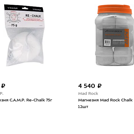
 ₽
4 540 ₽
P.
Mad Rock
зия C.A.M.P. Re-Chalk 75г
Магнезия Mad Rock Chalk B
12шт