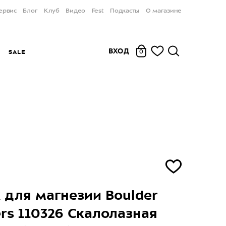
ервис
Блог
Клуб
Видео
Fest
Подкасты
О магазине
ВХОД
Ы
SALE
0
для магнезии Boulder
rs 110326 Скалолазная