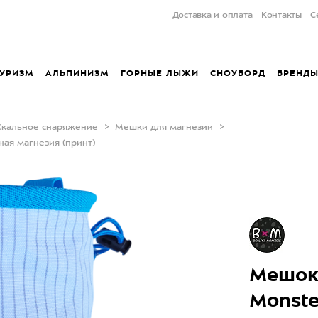
Доставка и оплата
Контакты
С
УРИЗМ
АЛЬПИНИЗМ
ГОРНЫЕ ЛЫЖИ
СНОУБОРД
БРЕНД
Скальное снаряжение
Мешки для магнезии
ная магнезия (принт)
Мешок 
Monste