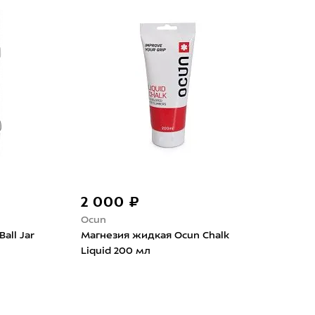
2 000 ₽
1 
Ocun
Ocu
all Jar
Магнезия жидкая Ocun Chalk
Маг
Liquid 200 мл
Liqu