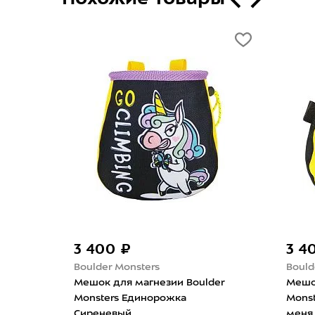
3 400 ₽
3 4
Boulder Monsters
Bould
mut
Мешок для магнезии Boulder
Мешо
Monsters Единорожка
Mons
Сиреневый
меня 