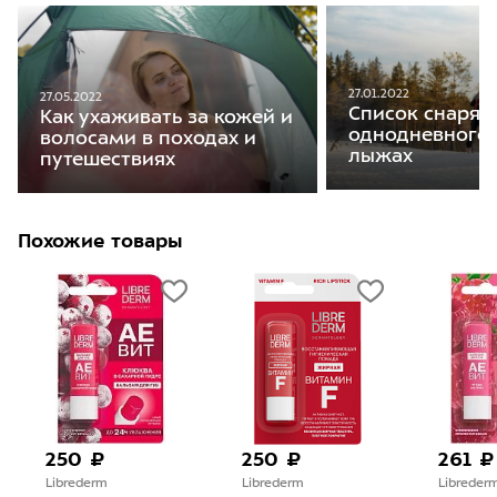
27.01.2022
27.05.2022
Список снаряж
Как ухаживать за кожей и
однодневного 
волосами в походах и
лыжах
путешествиях
Похожие товары
250 ₽
250 ₽
261 ₽
Librederm
Librederm
Libreder