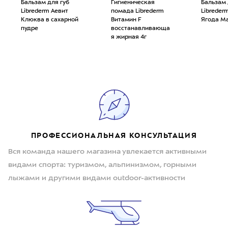
Бальзам для губ
Гигиеническая
Бальзам 
Librederm Аевит
помада Librederm
Libreder
Клюква в сахарной
Витамин F
Ягода М
пудре
восстанавливающа
я жирная 4г
ПРОФЕССИОНАЛЬНАЯ КОНСУЛЬТАЦИЯ
Вся команда нашего магазина увлекается активными
видами спорта: туризмом, альпинизмом, горными
лыжами и другими видами outdoor-активности