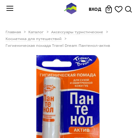
ВХОД
0
Главная
Каталог
Аксессуары туристические
Косметика для путешествий
Гигиеническая помада Travel Dream Пантенол-актив