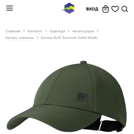
ВХОД
0
Главная
Каталог
Одежда
Аксессуары
Кепки, панамы
Кепка Buff Summit Solid Khaki