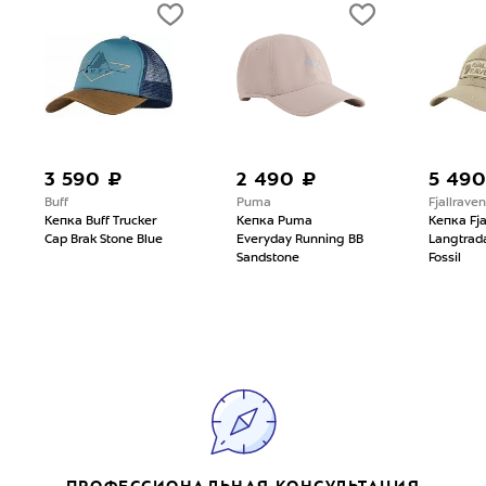
3 590 ₽
2 490 ₽
5 490
Buff
Puma
Fjallraven
Кепка Buff Trucker
Кепка Puma
Кепка Fja
Cap Brak Stone Blue
Everyday Running BB
Langtrad
Sandstone
Fossil