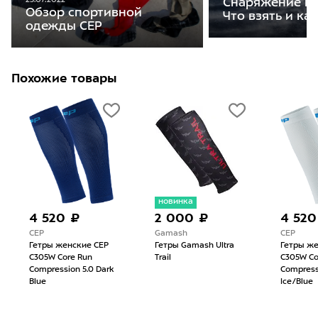
25.07.2022
Снаряжение на
Обзор спортивной
Что взять и ка
одежды CEP
Похожие товары
новинка
4 520 ₽
2 000 ₽
4 520
CEP
Gamash
CEP
Гетры женские CEP
Гетры Gamash Ultra
Гетры же
C305W Core Run
Trail
C305W Co
Compression 5.0 Dark
Compress
Blue
Ice/Blue