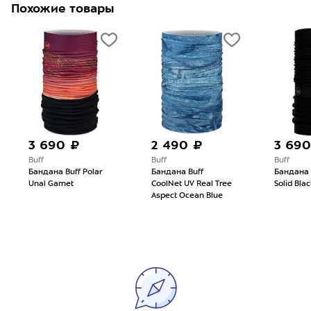
Похожие товары
3 690 ₽
2 490 ₽
3 690
Buff
Buff
Buff
Бандана Buff Polar
Бандана Buff
Бандана B
Unal Garnet
CoolNet UV Real Tree
Solid Blac
Aspect Ocean Blue