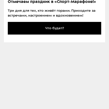
Отмечаем праздник в «Спорт-Марафоне!»
Прокатка передней поверхности голени «арахисом» Universal
Три дня для тех, кто живёт горами. Приходите за
Roller от Trigger Point
встречами, настроением и вдохновением!
Самомассаж бёдер
Что будет?
Передняя поверхность бедра
Передняя поверхность бедра, а именно
четырёхглавая мышца, — это боль болей и
забитость забитостей. Жжение в ней, как небесная
кара, особенно ощутимо, если кататься в задней
стойке. Ещё передняя поверхность бедра сильно
забивается на плохо подготовленном склоне и во
время фрирайда.
У постоянного напряжения четырёхглавой мышцы
есть неочевидное следствие — боль по передней
поверхности коленного сустава. Как это связано