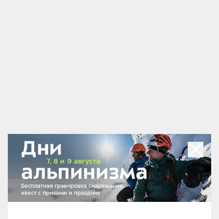
«Забитость» передней поверхности голени —
явление нечастое, больше прерогатива опытных
катальщиков. Проводить самомассаж этой области
удобнее всего «арахисом». В его выемку как раз
попадает выступ большеберцовой кости, что
защищает его от сильного давления при прокатке.