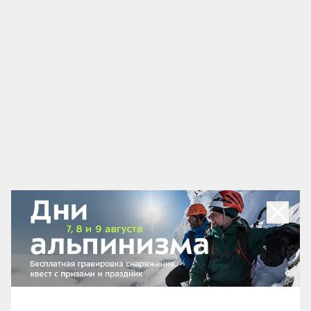
малейшую царапину с людей брали большие
деньги, предоставляли не ту машину, или
вовсе не выдавали её. Наш знакомый из
Италии рассказал, что в аэропорту Бергамо
действует мафия, и бизнес по аренде машин
находится под их влиянием.
Скрестив пальцы, мы прилетали ночью в Бергамо с
двумя лодками в надежде получить машину и
отправиться в долгожданное путешествие. Тут нам
повезло. Наверное, кредит невезения мы закрыли,
когда часть моего багажа не прилетела.
Как мы нашли машину и сколько
это стоило
Выбрали компанию OKMobility. При условии полной