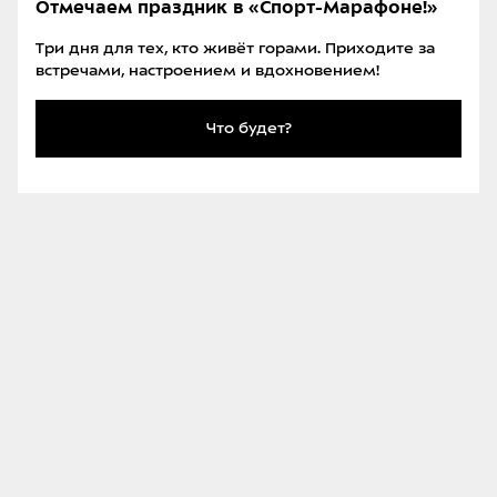
Отмечаем праздник в «Спорт-Марафоне!»
страховки они разрешают вносить оплату
дебетовой картой.
Три дня для тех, кто живёт горами. Приходите за
встречами, настроением и вдохновением!
Аренда машины обошлась в 18 евро в день,
страховка — 12 евро в день, пересечение границ
Что будет?
(единоразовый платеж) — 200 евро. Ограничения
по километрам не было. Список стран, в которые
можно было въезжать, соответствовал нашему
маршруту. Мы внесли полную предоплату. Кстати,
при бронировании онлайн можно ввести промокод
на скидку, который легко найти в интернете.
В итоге за 28 дней с полной страховкой и
пересечением границ мы отдали около 1000 евро
за машину.