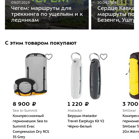
09.07.2026
20.04.2026
Чегем: маршруты для
Сердце Кавказ
треккинга по ущельям и к
маршруты пох
ледникам
Безенги, Уштул
С этим товаром покупают
8 900 ₽
1 220 ₽
3 700
Sea to Summit
Matador
SMGear
Компрессионный
Беруши Matador
Компрес
гермомешок Sea to
Travel Earplugs Kit V2
гермоме
Summit Evac
Чёрно-Белый
SMGear 
Compression Dry RCS
20л Жёл
35 Grey