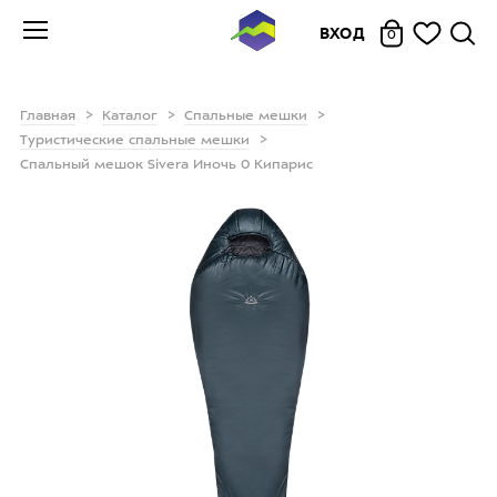
ВХОД
0
Главная
Каталог
Спальные мешки
Туристические спальные мешки
Cпальный мешок Sivera Иночь 0 Кипарис