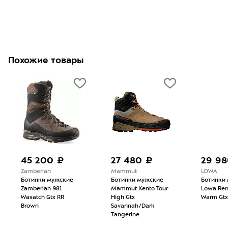
Adj 
Похожие товары
 ₽
27 480 ₽
29 980 ₽
Mammut
LOWA
жские
Ботинки мужские
Ботинки мужские
81
Mammut Kento Tour
Lowa Renegade
 RR
High Gtx
Warm Gtx Mid Navy
Savannah/Dark
Tangerine