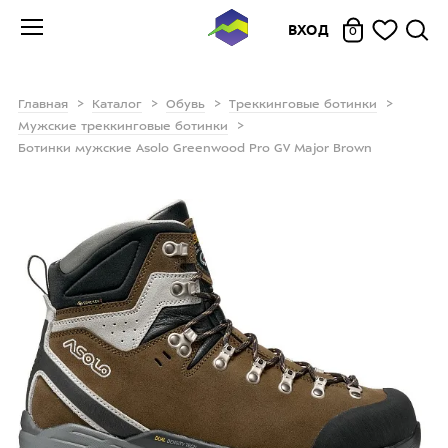
ВХОД
0
Главная
Каталог
Обувь
Треккинговые ботинки
Мужские треккинговые ботинки
Ботинки мужские Asolo Greenwood Pro GV Major Brown