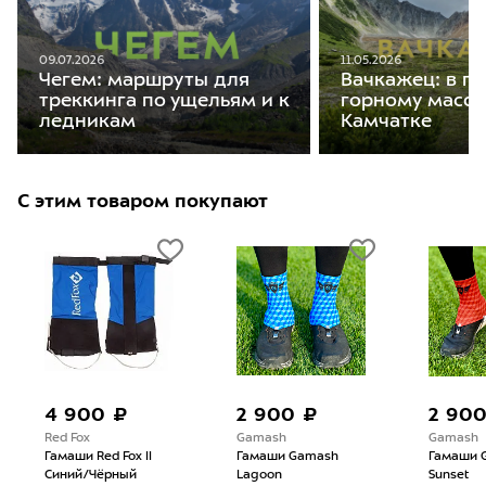
09.07.2026
11.05.2026
Чегем: маршруты для
Вачкажец: в п
треккинга по ущельям и к
горному масси
ледникам
Камчатке
С этим товаром покупают
2 900 ₽
2 900 ₽
13
Gamash
Gamash
C.A.M
Гамаши Gamash
Гамаши Gamash Goa
Трек
Lagoon
Sunset
палки